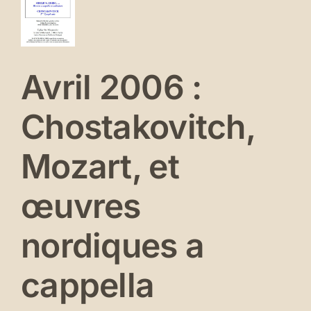
zart,
t
vres
rdiques
Avril 2006 :
ppella
Chostakovitch,
erts
és
Mozart, et
œuvres
nordiques a
cappella