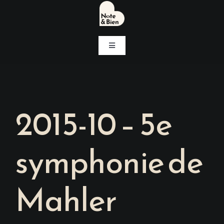
Passer
au
contenu
Navigation
à
bascule
Accueil
Concerts
2015-10 – 5e
Notre association
symphonie de
Associations soutenues
Mahler
Contact