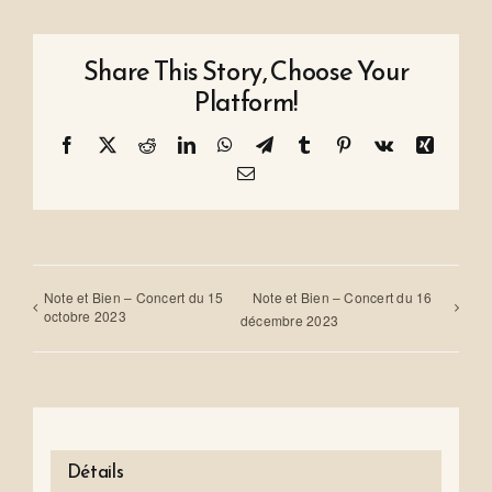
Share This Story, Choose Your
Platform!
Facebook
X
Reddit
LinkedIn
WhatsApp
Telegram
Tumblr
Pinterest
Vk
Xing
Email
Note et Bien – Concert du 15
Note et Bien – Concert du 16
octobre 2023
décembre 2023
Détails