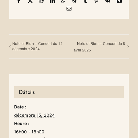
Facebook
X
Reddit
LinkedIn
WhatsApp
Telegram
Tumblr
Pinterest
Vk
Xing
Email
Note et Bien – Concert du 14
Note et Bien – Concert du 8
décembre 2024
avril 2025
Détails
Date :
décembre 15, 2024
Heure :
16h00 - 18h00