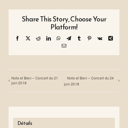
Share This Story, Choose Your
Platform!
Facebook
X
Reddit
LinkedIn
WhatsApp
Telegram
Tumblr
Pinterest
Vk
Xing
Email
Note et Bien – Concert du 21
Note et Bien – Concert du 24
juin 2018
juin 2018
Détails