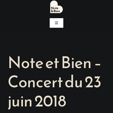
Passer
au
contenu
Navigation
à
bascule
Accueil
Concerts
Note et Bien –
Notre association
Concert du 23
Associations soutenues
juin 2018
Contact