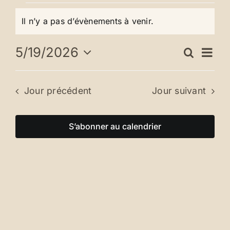
Évènements
Se connecter
Il n’y a pas d’évènements à venir.
Notice
for
Nav
5/19/2026
Recherc
Rech
mai
Jour
de
Sélectionnez
une
et
19,
vue
Jour précédent
Jour suivant
date.
Év
navig
2026
S’abonner au calendrier
de
vues
Évèn