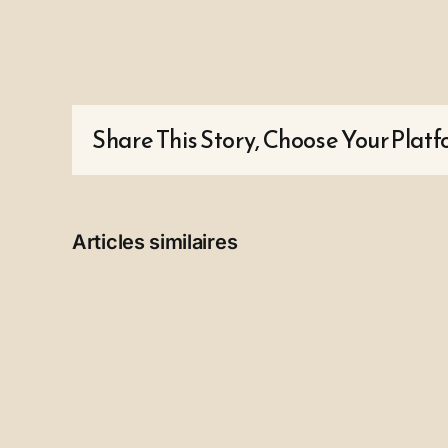
Share This Story, Choose Your Platf
Articles similaires
Un
appel
à
coup
de
pouce…