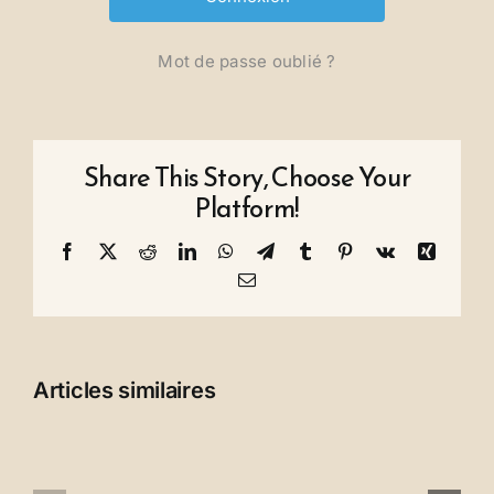
Mot de passe oublié ?
Share This Story, Choose Your
Platform!
Facebook
X
Reddit
LinkedIn
WhatsApp
Telegram
Tumblr
Pinterest
Vk
Xing
Email
Articles similaires
Un
Remerciem
appel