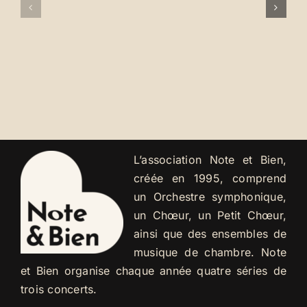
+
à
concert
coup
CoBen
de
!
pouce…
L’association Note et Bien,
créée en 1995, comprend
un Orchestre symphonique,
un Chœur, un Petit Chœur,
ainsi que des ensembles de
musique de chambre. Note
et Bien organise chaque année quatre séries de
trois concerts.