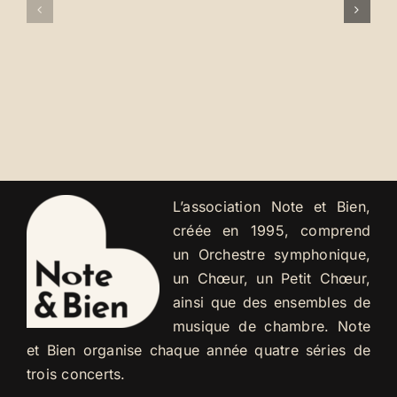
+
à
concert
coup
CoBen
de
!
pouce…
L’association Note et Bien,
créée en 1995, comprend
un Orchestre symphonique,
un Chœur, un Petit Chœur,
ainsi que des ensembles de
musique de chambre. Note
et Bien organise chaque année quatre séries de
trois concerts.