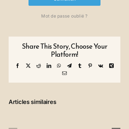
Mot de passe oublié ?
Share This Story, Choose Your
Platform!
Facebook
X
Reddit
LinkedIn
WhatsApp
Telegram
Tumblr
Pinterest
Vk
Xing
Email
Articles similaires
Un
Remerciem
appel