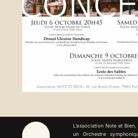
L’association Note et Bien
un Orchestre symphoniq