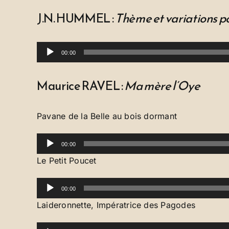
J.N. HUMMEL :
Thème et variations po
Lecteur
00:00
audio
Maurice RAVEL :
Ma mère l’Oye
Pavane de la Belle au bois dormant
Lecteur
00:00
audio
Le Petit Poucet
Lecteur
00:00
audio
Laideronnette, Impératrice des Pagodes
Lecteur