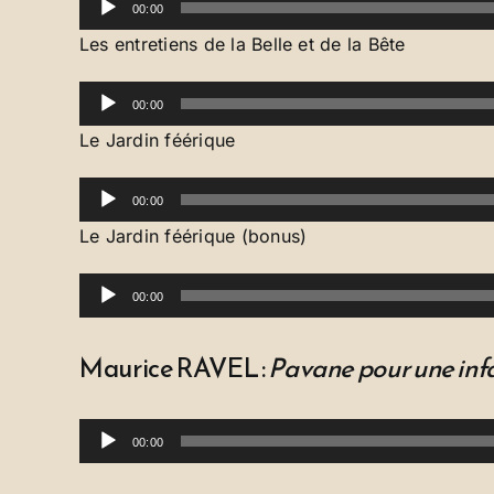
00:00
audio
Les entretiens de la Belle et de la Bête
Lecteur
00:00
audio
Le Jardin féérique
Lecteur
00:00
audio
Le Jardin féérique (bonus)
Lecteur
00:00
audio
Maurice RAVEL :
Pavane pour une inf
Lecteur
00:00
audio