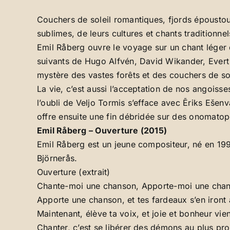
Couchers de soleil romantiques, fjords épousto
sublimes, de leurs cultures et chants traditionnel
Emil Råberg ouvre le voyage sur un chant léger q
suivants de Hugo Alfvén, David Wikander, Evert T
mystère des vastes forêts et des couchers de sol
La vie, c’est aussi l’acceptation de nos angoisse
l’oubli de Veljo Tormis s’efface avec Ēriks Eše
offre ensuite une fin débridée sur des onomatopé
Emil Råberg – Ouverture (2015)
Emil Råberg est un jeune compositeur, né en 199
Björnerås.
Ouverture (extrait)
Chante-moi une chanson, Apporte-moi une chan
Apporte une chanson, et tes fardeaux s’en iront 
Maintenant, élève ta voix, et joie et bonheur vie
Chanter, c’est se libérer des démons au plus pro