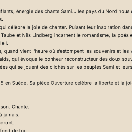
uflants, énergie des chants Sami… les pays du Nord nou
s.
ui célèbre la joie de chanter. Puisant leur inspiration da
aube et Nils Lindberg incarnent le romantisme, la poésie 
eil.
s, quand vient l’heure où s’estompent les souvenirs et les
nvalds, qui évoque le bonheur reconstructeur des doux sou
es qui se jouent des clichés sur les peuples Sami et leurs
5 en Suède. Sa pièce Ouverture célèbre la liberté et la jo
son, Chante.
à jamais.
ndront.
fond de toi.