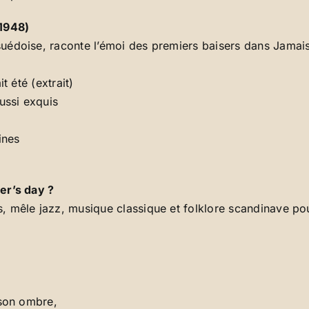
(1948)
édoise, raconte l’émoi des premiers baisers dans Jamais l
t été (extrait)
ussi exquis
ines
er’s day ?
 mêle jazz, musique classique et folklore scandinave pou
 son ombre,