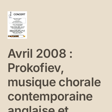
08
kofiev,
sique
rale
ntemporaine
laise
Avril 2008 :
t
éricaine
Prokofiev,
erts
és
musique chorale
contemporaine
anglaise et