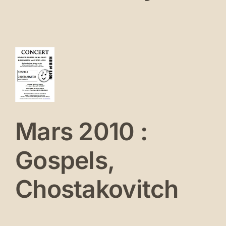
rs
10
pels,
ostakovitch
Mars 2010 :
erts
és
Gospels,
Chostakovitch
il