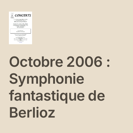
tobre
06
mphonie
tastique
e
lioz
Octobre 2006 :
erts
Symphonie
és
fantastique de
Berlioz