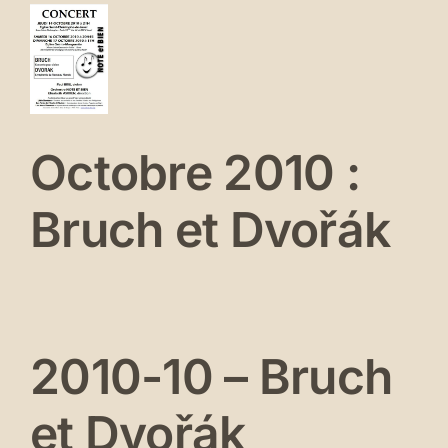
tobre
Se connecter
10
uch
t
ořák
Octobre 2010 :
erts
és
Bruch et Dvořák
2010-10 – Bruch
et Dvořák