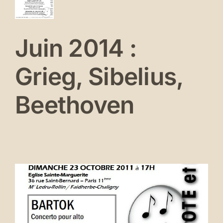
eg,
Se connecter
elius,
ethoven
Juin 2014 :
erts
és
Grieg, Sibelius,
Beethoven